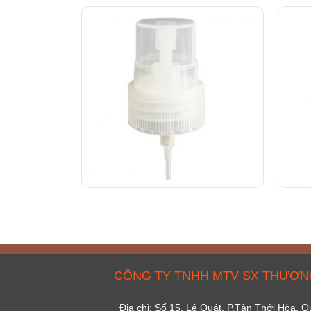
CÔNG TY TNHH MTV SX THƯƠNG
Địa chỉ: Số 15, Lê Quát, P.Tân Thới Hòa,