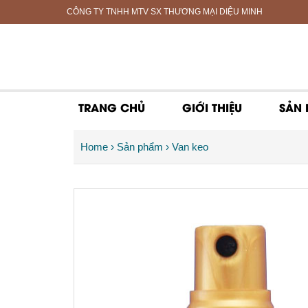
CÔNG TY TNHH MTV SX THƯƠNG MẠI DIỆU MINH
TRANG CHỦ
GIỚI THIỆU
SẢN
Home
›
Sản phẩm
›
Van keo