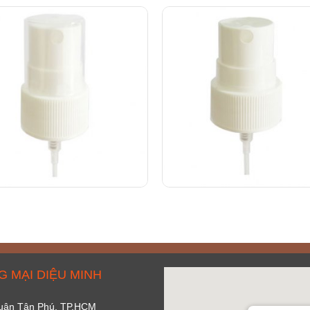
 MẠI DIỆU MINH
 Quận Tân Phú, TP.HCM