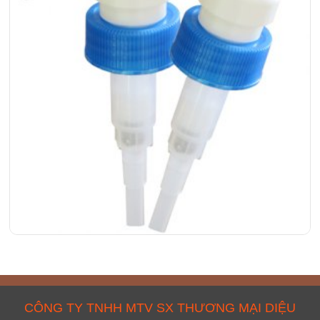
CÔNG TY TNHH MTV SX THƯƠNG MẠI DIỆU